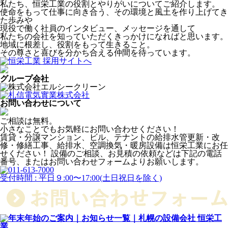
私たち、恒栄工業の役割とやりがいについてご紹介します。
使命をもって仕事に向き合う、その環境と風土を作り上げてき
た歩みや
現役で働く社員のインタビュー、メッセージを通して
私たちの会社を知っていただくきっかけになればと思います。
地域に根差し、役割をもって生きること。
その尊さと喜びを分かち合える仲間を待っています。
グループ会社
お問い合わせについて
ご相談は無料。
小さなことでもお気軽にお問い合わせください！
賃貸・分譲マンション、ビル、テナントの給排水管更新・改
修・修繕工事、給排水、空調換気・暖房設備は恒栄工業にお任
せください！
設備のご相談、お見積の依頼などは下記の電話
番号、またはお問い合わせフォームよりお願いします。
受付時間 : 平日９:00〜17:00(土日祝日を除く)