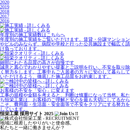
2020
2019
2018
2017
2016
年度別の施工実績数はこちらへ
年度別の施工実績をご覧いただけます。賃貸・分譲マンション
やビルのみならず、病院や学校と行った公共施設まで幅広く請
け負っております。
細部にわたる品質の高さが自慢です
誠意と真心でわかりやすい提案とご説明を行い、不安を取り除
く努力をします。工事中もご入居者の方々に安心して暮らして
いただけるよう、徹底した施工品質をお約束します。
お客様の不安を「安心」に変えます
工事の規模や金額を考えると、判断は慎重になって当然。私た
ち恒栄工業は、お客様のご理解と安心を最も大切にしてるから
こそ、費用面・生活面・安全面等で不安をクリアにする努力を
しています。
恒栄工業 採用サイト 2025
地域に根差したやりがいと使命感。
私たちと一緒に働きませんか？