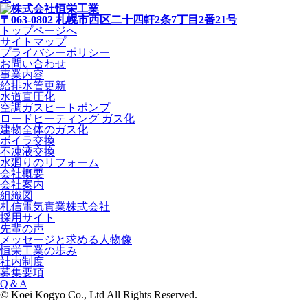
〒063-0802 札幌市西区二十四軒2条7丁目2番21号
トップページへ
サイトマップ
プライバシーポリシー
お問い合わせ
事業内容
給排水管更新
水道直圧化
空調ガスヒートポンプ
ロードヒーティング ガス化
建物全体のガス化
ボイラ交換
不凍液交換
水廻りのリフォーム
会社概要
会社案内
組織図
札信電気實業株式会社
採用サイト
先輩の声
メッセージと求める人物像
恒栄工業の歩み
社内制度
募集要項
Q＆A
© Koei Kogyo Co., Ltd
All Rights Reserved.