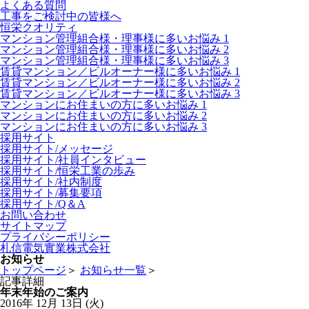
よくある質問
工事をご検討中の皆様へ
恒栄クオリティ
マンション管理組合様・理事様に多いお悩み 1
マンション管理組合様・理事様に多いお悩み 2
マンション管理組合様・理事様に多いお悩み 3
賃貸マンション／ビルオーナー様に多いお悩み 1
賃貸マンション／ビルオーナー様に多いお悩み 2
賃貸マンション／ビルオーナー様に多いお悩み 3
マンションにお住まいの方に多いお悩み 1
マンションにお住まいの方に多いお悩み 2
マンションにお住まいの方に多いお悩み 3
採用サイト
採用サイト/メッセージ
採用サイト/社員インタビュー
採用サイト/恒栄工業の歩み
採用サイト/社内制度
採用サイト/募集要項
採用サイト/Q＆A
お問い合わせ
サイトマップ
プライバシーポリシー
札信電気實業株式会社
お知らせ
トップページ
＞
お知らせ一覧
＞
記事詳細
年末年始のご案内
2016年
12月
13日
(火)