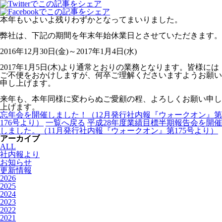
本年もいよいよ残りわずかとなってまいりました。
弊社は、下記の期間を年末年始休業日とさせていただきます。
2016年12月30日(金)～2017年1月4日(水)
2017年1月5日(木)より通常とおりの業務となります。皆様には
ご不便をおかけしますが、何卒ご理解くださいますようお願い
申し上げます。
来年も、本年同様に変わらぬご愛顧の程、よろしくお願い申し
上げます。
忘年会を開催しました！（12月発行社内報『ウォークオン』第
176号より）
一覧へ戻る
平成28年度業績目標半期報告会を開催
しました。（11月発行社内報『ウォークオン』第175号より）
アーカイブ
ALL
社内報より
お知らせ
更新情報
2026
2025
2024
2023
2022
2021