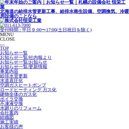
北海道の給排水管更新工事、給排水衛生設備、
空調換気、冷暖
房設備のことなら
受付時間 : 平日９:00〜17:00(土日祝日を除く)
MENU
CLOSE
TOP
お知らせ一覧
お知らせ一覧/社内報より
お知らせ一覧/お知らせ
お知らせ一覧/更新情報
事業内容
給排水管更新
水道直圧化
空調ガスヒートポンプ
ロードヒーティング ガス化
建物全体のガス化
ボイラ交換
不凍液交換
水廻りのリフォーム
会社案内
組織図
施工実績
お客様の声