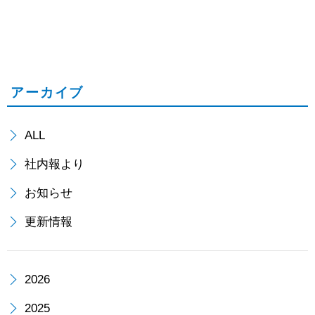
客
季
様
休
の
業
アーカイブ
声」
の
ALL
の
ご
社内報より
ペ
案
お知らせ
ー
内
更新情報
ジ
2026
に
2025