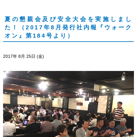
採用サイト
夏の懇親会及び安全大会を実施しまし
た！（2017年8月発行社内報『ウォーク
お問い合わせ
オン』第184号より）
2017年
8月
25日
(金)