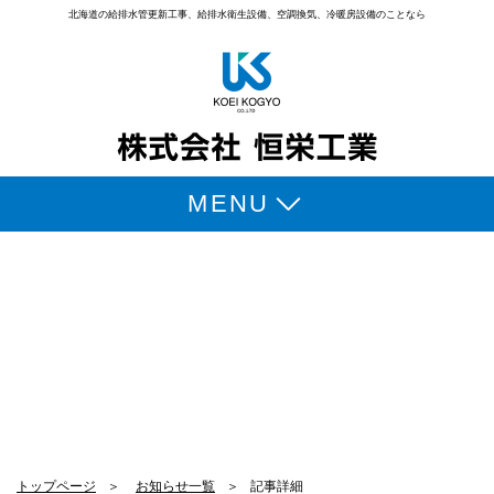
北海道の給排水管更新工事、給排水衛生設備、
空調換気、冷暖房設備のことなら
MENU
事業内容
会社案内
お知らせ
施工実績
お客様の声
よくある質問
トップページ
＞
お知らせ一覧
＞
記事詳細