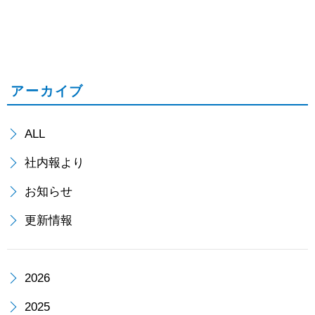
季
根
休
電
業
工
アーカイブ
の
株
ALL
ご
式
社内報より
案
会
お知らせ
内
社
更新情報
様
2026
の
2025