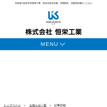
北海道の給排水管更新工事、給排水衛生設備、
空調換気、冷暖房設備のことなら
MENU
事業内容
会社案内
お知らせ
施工実績
お客様の声
よくある質問
トップページ
＞
お知らせ一覧
＞
記事詳細